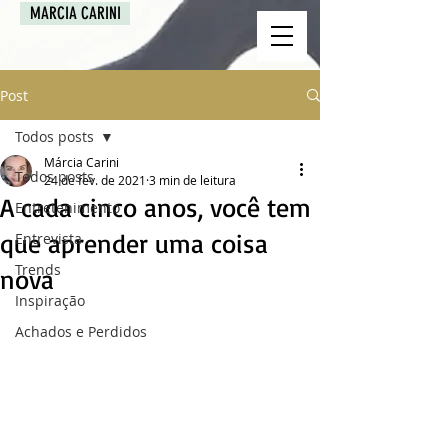
MARCIA CARINI
Post
Todos posts
Márcia Carini
Todos posts
24 de fev. de 2021
3 min de leitura
A cada cinco anos, você tem
Entretenimento
que aprender uma coisa
Entrevista
Trends
nova
Inspiração
Achados e Perdidos