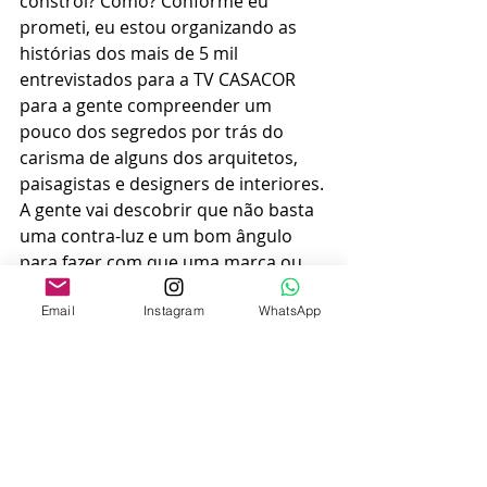
constrói? Como? Conforme eu 
prometi, eu estou organizando as 
histórias dos mais de 5 mil 
entrevistados para a TV CASACOR 
para a gente compreender um 
pouco dos segredos por trás do 
carisma de alguns dos arquitetos, 
paisagistas e designers de interiores. 
A gente vai descobrir que não basta 
uma contra-luz e um bom ângulo 
para fazer com que uma marca ou 
um projeto seja representado de 
Email
Instagram
WhatsApp
forma carismática. Para você não 
perder essa outra série, eu já peço 
que se inscreva no 
meu perfil
 ou no 
meu 
canal do Youtube
, dê um like e 
comente por aqui. E também me 
encontre no 
Telegram
, no 
whatsapp
ou na minha newsletter. Eu estou 