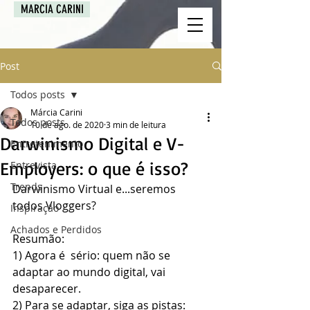
MARCIA CARINI
Post
Todos posts
Márcia Carini
Todos posts
10 de ago. de 2020
3 min de leitura
Darwinismo Digital e V-
Entretenimento
Employers: o que é isso?
Entrevista
Trends
Darwinismo Virtual e...seremos 
todos Vloggers?
Inspiração
Achados e Perdidos
Resumão: 
1) Agora é  sério: quem não se 
adaptar ao mundo digital, vai 
desaparecer.
2) Para se adaptar, siga as pistas: 